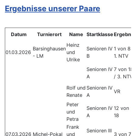
Ergebnisse unserer Paare
Datum
Turnierort
Name
Startklasse
Ergebnis
Heinz
Barsinghausen
Senioren IV
1 von 8 /
01.03.2026
und
- LM
B
1. NTV
Ulrike
Senioren IV
7 von 18
A
/ 3. NTV
Rolf und
Senioren IV
VR
Renate
A
Peter
Senioren IV
12 von
und
A
18
Petra
Frank
Senioren III
07.03.2026
Michel-Pokal
und
3 von 7