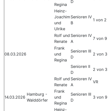
D
Regina
Heinz-
Joachim
Senioren IV
1 von 2
und
B
Ulrike
Rolf und
Senioren IV
7 von 9
Renate
A
Frank
Senioren III
08.03.2026
und
2 von 3
D
Regina
Senioren II
2 von 3
D
Rolf und
Senioren IV
VR
Renate
A
Frank
Hamburg -
Senioren III
14.03.2026
und
3 von 9
Walddörfer
D
Regina
Heinz-