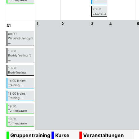
Turnierpaare
...
20:00
Jazztanz
1
2
3
4
31
09:00
Wirbelsäulengym
...
10:00
Boddyfeeling fü
...
10:00
Bodyfeeling
14:00 freies
Training ...
18:00 freies
Training ...
19:30
Turnierpaare
19:30
Turnierpaare
Gruppentraining
Kurse
Veranstaltungen