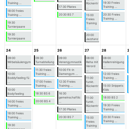
19:30 Freies
Training ...
Rückentr
17:30 Pilates
Training ...
...
18:00 freies
20:30 BS 7
20:30 Freies
Training ...
15:00
Training ...
Freies
19:30
Training
Turnierpaare
...
19:30
20:00
Turnierpaare
Jazztanz
24
25
26
27
28
09:00
09:30
09:00
08:00
08:00
Wirbelsäulengym
Turnabteilung
Venengymnastik
Reha mit
Hallenreinigung
...
Verord
...
11:30 freies
10:00 Fit-in
...
10:00
Training ...
Damengym ...
12:00 freies
Boddyfeeling fü
11:00
Training ...
17:00 freies
12:30 Freies
...
funkt.
Training ...
Training ...
15:00 Snippets
Rückentr
10:00
Kids
...
18:30 BS 6
16:30
Bodyfeeling
gemeinschaftlic
18:00 BS 2
11:00
20:00 BS 4
14:00 freies
...
funkt.
19:30 Freies
Training ...
Rückentr
17:30 Pilates
Training ...
...
18:00 freies
20:30 BS 7
20:30 Freies
Training ...
15:00
Training ...
Freies
19:30
Training