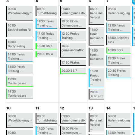
3
4
5
6
7
09:00
09:30
09:00
08:00
08:00
Wirbelsäulengym
Turnabteilung
Venengymnastik
Reha mit
Hallenreinigung
F
...
Verord
...
T
11:30 freies
10:00 Fit-in
...
.
10:00
Training ...
Damengym ...
12:00 freies
Boddyfeeling fü
11:00
Training ...
17:00 freies
12:30 Freies
...
funkt.
F
Training ...
Training ...
15:00 Snippets
Rückentr
T
10:00
Kids
...
.
18:30 BS 6
16:30
Bodyfeeling
gemeinschaftlic
18:00 BS 2
11:00
20:00 BS 4
14:00 freies
...
funkt.
19:30 Freies
Training ...
Rückentr
17:30 Pilates
Training ...
...
18:00 freies
20:30 BS 7
20:30 Freies
Training ...
15:00
Training ...
Freies
19:30
Training
Turnierpaare
...
19:30
20:00
Turnierpaare
Jazztanz
10
11
12
13
14
09:00
09:30
09:00
08:00
08:00
Wirbelsäulengym
Turnabteilung
Venengymnastik
Reha mit
Hallenreinigung
...
Verord
...
11:30 freies
10:00 Fit-in
...
10:00
Training ...
Damengym ...
12:00 freies