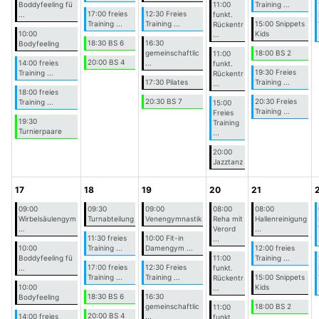
Boddyfeeling fü
11:00
Training ...
17:00 freies
12:30 Freies
...
funkt.
Training ...
Training ...
15:00 Snippets
Rückentr
10:00
Kids
...
18:30 BS 6
16:30
Bodyfeeling
gemeinschaftlic
18:00 BS 2
11:00
20:00 BS 4
14:00 freies
...
funkt.
19:30 Freies
Training ...
Rückentr
17:30 Pilates
Training ...
...
18:00 freies
20:30 BS 7
20:30 Freies
Training ...
15:00
Training ...
Freies
19:30
Training
Turnierpaare
...
20:00
Jazztanz
17
18
19
20
21
09:00
09:30
09:00
08:00
08:00
Wirbelsäulengym
Turnabteilung
Venengymnastik
Reha mit
Hallenreinigung
...
Verord
...
11:30 freies
10:00 Fit-in
...
10:00
Training ...
Damengym ...
12:00 freies
Boddyfeeling fü
11:00
Training ...
17:00 freies
12:30 Freies
...
funkt.
Training ...
Training ...
15:00 Snippets
Rückentr
10:00
Kids
...
18:30 BS 6
16:30
Bodyfeeling
gemeinschaftlic
18:00 BS 2
11:00
20:00 BS 4
14:00 freies
...
funkt.