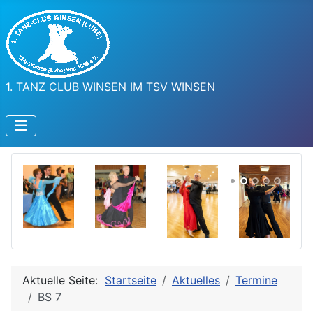
1. TANZ CLUB WINSEN IM TSV WINSEN
Aktuelle Seite:
Startseite
Aktuelles
Termine
BS 7