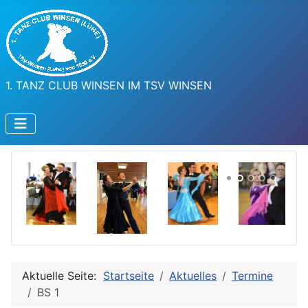
1. TANZ CLUB WINSEN IM TSV WINSEN
Aktuelle Seite:
Startseite
Aktuelles
Termine
BS 1