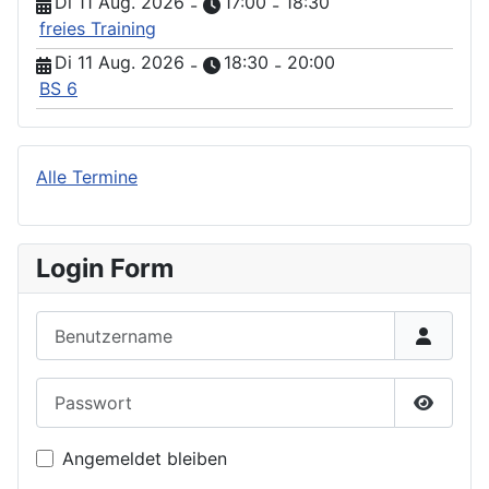
Di 11 Aug. 2026
17:00
18:30
-
-
freies Training
Di 11 Aug. 2026
18:30
20:00
-
-
BS 6
Alle Termine
Login Form
Benutzername
Passwort
Passwor
Angemeldet bleiben